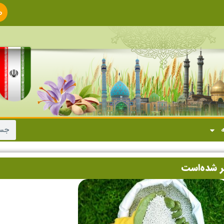
ص
ا
ه
تر شده‌است