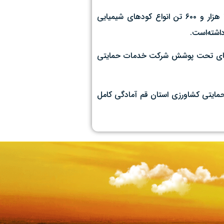
حسین زند با بیان اینکه بخش عمده کودهای تأمین‌شده در اختیار کشاورزان قرار گرفته‌است، تصریح کرد: از ابتدای سالجاری تاکنون ۱۲ هزار و ۶۰۰ تن انواع کودهای شیمیایی
نه‌ای ازته، فسفاته و پتاسه در انبارهای تحت پوشش شرکت خدمات حمایتی
 حمایتی کشاورزی استان قم آمادگی کامل