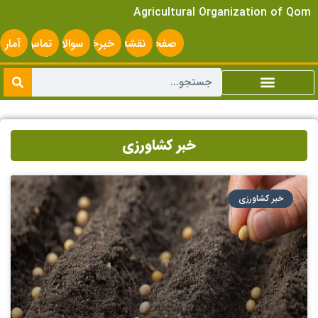
Agricultural Organization of Qom
صفحه
نقشه
خبرخوان
سوالات
تماس
آمار
اصلی
سایت
متداول
با ما
سایت
خبر کشاورزی
خبر کشاورزی